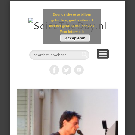
GALLERY
ARCHIEF
AGENDA
JULIAN
MEDIA
HOME
SITE
Seize
Door de site te te blijven
gebruiken, gaat u akkoord
met het gebruik van cookies.
Meer informatie
Accepteren