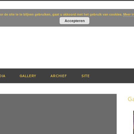
or de site te te blijven gebruiken, gaat u akkoord met het gebruik van cookies.
Meer i
izeTheDay.nl
Accepteren
DIA
GALLERY
ARCHIEF
SITE
Ga