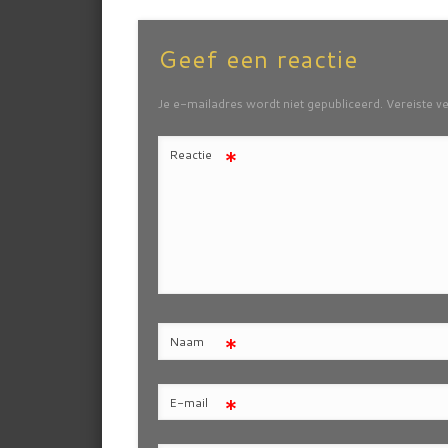
Geef een reactie
Je e-mailadres wordt niet gepubliceerd.
Vereiste v
*
Reactie
*
Naam
*
E-mail