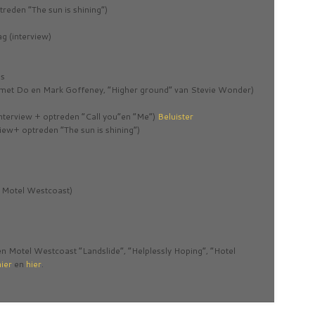
reden “The sun is shining”)
 (interview)
as
met Do en Mark Goffeney, “Higher ground” van Stevie Wonder)
nterview + optreden “Call you”en “Me”)
Beluister
ew+ optreden “The sun is shining”)
 Motel Westcoast)
Motel Westcoast “Landslide”, “Helplessly Hoping”, “Hotel
hier
en
hier
.