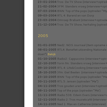
23-01-2004
Tros: De TV Show (interview+optrede
21-02-2004
3FM: Stenders vroeg (interview+opt
07-03-2004
BNN: Top of the pops (optreden “My
09-03-2004
RTL 4: Barend en van Dorp
23-03-2004
Omroep Brabant (interview+optreden
21-12-2004
Tros: De TV Show, herhaling (optred
2005
01-01-2005
Ned2: NOS Journaal (Item opname A
06-01-2005
RTL4: Benefiet uitzending Nationale A
doen”)
Bekijk
01-10-2005
Radio2: Cappuccino (interview+optr
12-10-2005
Yorin fm: Stenders vroeg (interview
09-10-2005
RTL 4: Life&Cooking (interview+opt
18-10-2005
3fm: Giel Beelen (interview+optred
23-10-2005
BNN: Top of the pops (optreden “Me
30-11-2005
RTL 5: Jensen (optreden “Me”)
04-11-2005
Tros gouden uren (interview+optred
06-11-2005
Top of the pops (optreden “Me’)
11-11-2005
Radio 538: Edwin Evers (interview+
12-11-2005
Radio 2: Tros muziekcafé (intervie
14-11-2005
Ned 1: Max en Catherine (interview)