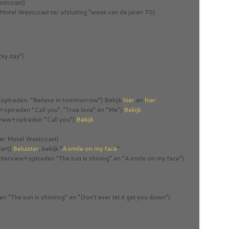
stcoast)
Motel Westcoast ter afsluiting “week van de jaren 70)
cky day”)
(optreden: “Believe in tommorrow”) Bekijk
hier
en
hier
+optreden “Call you”, “True love” en “Me”)
Bekijk
rview+optreden “Call you”)
Bekijk
ver Motel Westcoast)
cert)
Beluister
, bekijk “
A smile on my face
”
terview+optreden “The sun is shining” en “A smile on my face”)
n “The sun is shinning” en “Don’t ever let it get you down”)