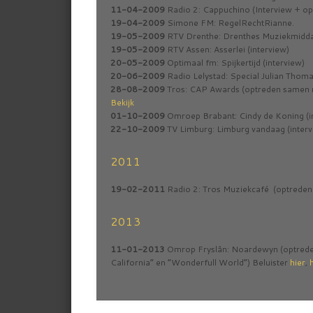
11-04-2009
Radio 2: Cappuchino (Interview + opt
19-04-2009
Simone FM: RegelRechtRianne.
19-05-2009
RTV Drenthe: Drenthes Muziekmiddag
19-05-2009
RTV Assen: Asserlei (interview)
20-05-2009
Optimaal fm: Spijkertijd (interview)
20-06-2009
Radio Lelystad: Special Julian Thom
28-08-2009
Tros: CAP Awards (optreden samen 
Bekijk
01-10-2009
Omroep Brabant: Cindy de Koning (i
22-10-2009
TV Limburg: Limburg vandaag (intervi
2011
19-02-2011
Radio 2: Tros Muziekcafé (optreden
2013
11-01-2013
Omrop Fryslân: Noardewyn (optreden 
California” en “Wonderfull World”) Beluister
hier
,