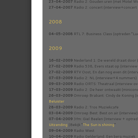
23-04-2007
Radio 2: Gouden uren (met Motel We
27-04-2007
Radio 2: concert (interview+concert 
2008
04-05-2008
RTL 7: Business Class (optreden “Lu
2009
16-02-2009
Nederland 1: De wereld draait door 
27-02-2009
Radio 538, Evers staat op (interview
27-02-2009
RTV Oost, En dan nog even dit (inte
07-03-2009
Radio 2: NL (interview+4 nummers)
09-03-2009
Radio ORTS: Theatraal (interview o
17-03-2009
Radio 2: De heer ontwaakt (minicon
26-03-2009
Omroep Brabant: Cindy de Koning (in
Beluister
28-03-2009
Radio 2: Tros Muziekcafe
03-04-2009
Omroep Best: Best on air (interview)
07-04-2009
3fm: Giel Beelen (Interview + optrede
Uitzending
|Bekijk “
The Sun is shining
”
09-04-2009
Radio West
10-04-2009
Radio Gelderland: Een berg muziek