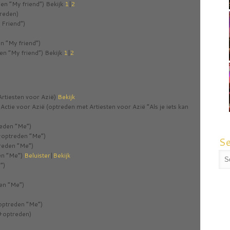
n “My friend”) Bekijk
1
|
2
reden)
 Friend”)
 “My friend”)
en “My friend”) Bekijk
1
|
2
rtiesten voor Azië)
Bekijk
ctie voor Azië (optreden met Artiesten voor Azië “Als je iets kan
eden “Me”)
+optreden “Me”)
S
reden “Me”)
en “Me”)
Beluister
|
Bekijk
”)
en “Me”)
optreden “Me”)
w+optreden)