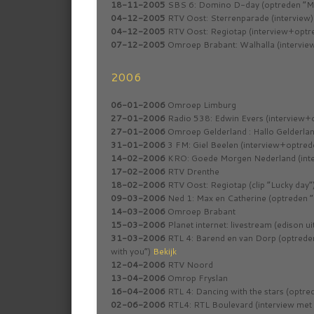
18-11-2005
SBS 6: Domino D-day (optreden “M
04-12-2005
RTV Oost: Sterrenparade (interview)
04-12-2005
RTV Oost: Regiotap (interview+opt
07-12-2005
Omroep Brabant: Walhalla (intervie
2006
06-01-2006
Omroep Limburg
27-01-2006
Radio 538: Edwin Evers (interview+o
27-01-2006
Omroep Gelderland : Hallo Gelderla
31-01-2006
3 FM: Giel Beelen (interview+optred
14-02-2006
KRO: Goede Morgen Nederland (inte
17-02-2006
RTV Drenthe
18-02-2006
RTV Oost: Regiotap (clip “Lucky day”
09-03-2006
Ned 1: Max en Catherine (optreden 
14-03-2006
Omroep Brabant
15-03-2006
Planet internet: livestream (edison ui
31-03-2006
RTL 4: Barend en van Dorp (optrede
with you”)
Bekijk
12-04-2006
RTV Noord
13-04-2006
Omrop Fryslan
16-04-2006
RTL 4: Dancing with the stars (optred
02-06-2006
RTL4: RTL Boulevard (interview met 