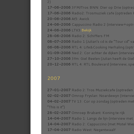
2)
17-06-2006
3FM/Tros BNN: Dier op Drie (optre
17-06-2006
Radio2: Trosmuziek cafe (optreden
20-06-2006
At5: Awick
24-06-2006
Cappuccino Radio 2 (interview+optre
24-06-2006
LTV3
Bekijk
28-06-2006
Radio 2: Schiffers FM
08-07-2006
Radio 1 (Julian’s cd is de “Tour cd” 
06-08-2006
RTL 4: Life&Cooking Herhaling (opt
01-09-2006
Ned 2: Cor achter de dijken (intervi
27-10-2006
3fm: Giel Beelen (Julian heeft de Gi
20-12-2006
RTL 4: RTL Boulevard (interview, sp
2007
27-01-2007
Radio 2: Tros Muziekcafe (optreden
02-02-2007
Omrop Fryslan: Noardewyn (Intervie
04-02-2007
TV 13: Cor op zondag (optreden met 
“This is it”)
28-02-2007
Omroep Brabant: Koning te rijk
14-04-2007
Radio 1: Langs de lijn (interview me
14-04-2007
Radio 2: Cappuccino (met Motel We
17-04-2007
Radio West: Negentwaalf