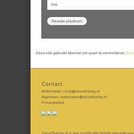
Site
Deze site gebruikt Akismet om spam te verminderen.
Beki
Contact
Webmaster: cindy@seizetheday.nl
Algemeen: webmaster@seizetheday.nl
Privacybeleid
Disclaimer
SeizeTheDay.nl is een onofficiële fansite gemaakt voo