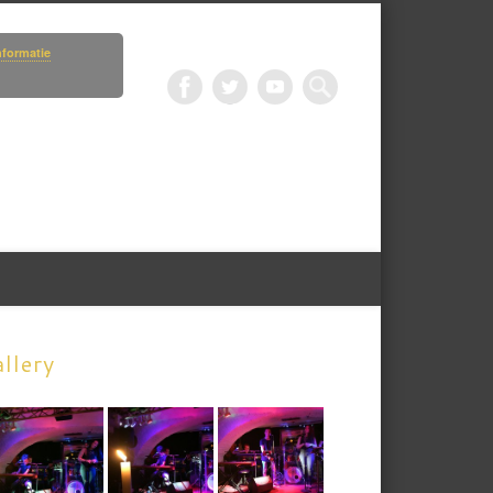
nformatie
llery