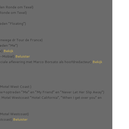
den Ronde om Texel)
 Ronde om Texel)
den “Floating”)
vanwege dr Tour de France)
reden “Me”)
ew)
Bekijk
el-Mobiel)
Beluister
eciale aflevering met Marco Borsato als hoofdredacteur)
Bekijk
 Motel West Coast )
w+optreden “Me” en “My Friend” en “Never Let Her Slip Away”)
Motel Westcoast “Hotel California”, “When I get over you” en
t Motel Westcoast)
stcoast)
Beluister