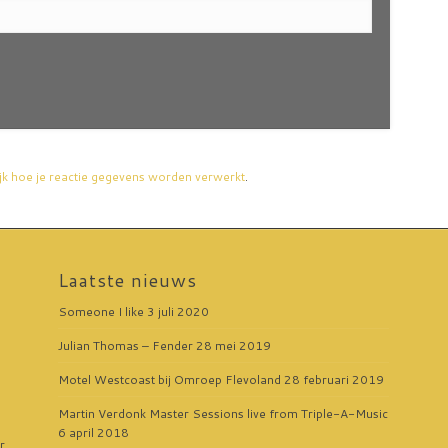
jk hoe je reactie gegevens worden verwerkt
.
Laatste nieuws
Someone I like
3 juli 2020
Julian Thomas – Fender
28 mei 2019
Motel Westcoast bij Omroep Flevoland
28 februari 2019
Martin Verdonk Master Sessions live from Triple-A-Music
6 april 2018
r