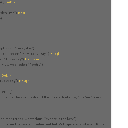
e”)
Bekijk
reden “me”)
Bekijk
w)
ptreden “Lucky day”)
nd (optreden “Me+Lucky Day” )
Bekijk
en “Lucky day”)
Beluister
rview+optreden “Poetry”)
)
Bekijk
“Lucky day”)
Bekijk
treiking)
n met het Jazzorchestra of the Concertgebouw, “me”en “Stuck
en met Trijntje Oosterhuis, “Where is the love”)
Julian en Do over optreden met het Metropole orkest voor Radio