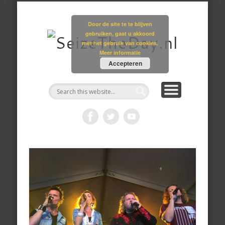
GALLERY
ARCHIEF
AGENDA
JULIAN
MEDIA
HOME
SITE
Seize
Door de site te te blijven
gebruiken, gaat u akkoord
met het gebruik van cookies.
Meer informatie
Accepteren