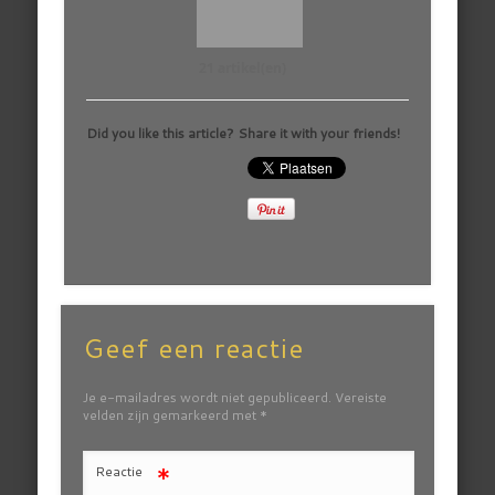
21 artikel(en)
Did you like this article? Share it with your friends!
Geef een reactie
Je e-mailadres wordt niet gepubliceerd.
Vereiste
velden zijn gemarkeerd met
*
*
Reactie